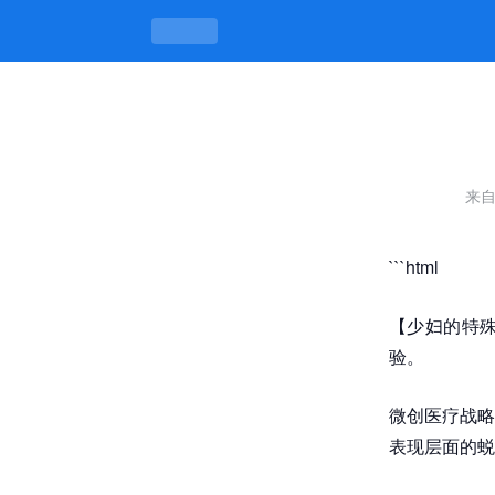
少妇的特殊按摩-凯发平台
来
```html
【少妇的特
验。
微创医疗战略
表现层面的蜕