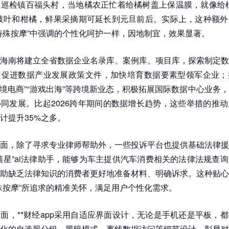
巡检镇百福头村，当地橘农正忙着给橘树盖上保温膜，就像给橘
枝叶和柑橘，鲜果采摘期可延长到元旦前后。实际上，这种额外
特殊按摩”中强调的个性化呵护一样，因地制宜，效果显著。
海南将建立全省数据企业名录库、案例库、项目库，探索制定数
定促进数据产业发展政策文件，加快培育数据要素型领军企业；
“跨境电商”“游戏出海”等跨境新业态，积极拓展国际数据中心业务
同发展。比起2026跨年期间的数据增长趋势，这些举措的推
计提升35%之多。
面，除了寻求专业律师帮助外，一些投诉平台也提供基础法律援
喵星”ai法律助手，能够为车主提供汽车消费相关的法律法规查
助缺乏法律知识的消费者更好地准备材料、明确诉求。这种贴心
殊按摩”所追求的精准关怀，满足用户个性化需求。
面，**财经app采用自适应界面设计，无论是手机还是平板，
化的自选股分组、黑暗模式、离线数据访问等细节设计，彰显对