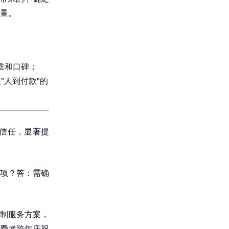
量。
质和口碑；
"人到付款"的
和信任，显著提
项？答：需确
定制服务方案，
费者跨年庆祝