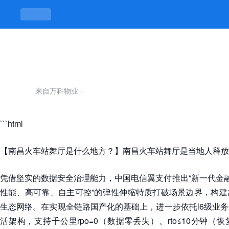
南昌火车站舞厅-凯发平台
来自万科物业
·
```html
【南昌火车站舞厅是什么地方？】南昌火车站舞厅是当地人释放
凭借坚实的数据安全治理能力，中国电信翼支付推出“新一代金融
性能、高可靠、自主可控”的弹性伸缩特质打破场景边界，构建
生态网络。在实现全链路国产化的基础上，进一步依托l6级业
活架构，支持千公里rpo=0（数据零丢失）、rto≤10分钟（恢