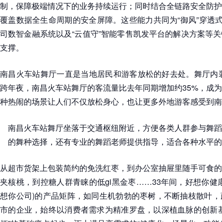
制，保障极端情况下的业务持续运行；同时结合全链路安全防护
覆盖数据全生命周期的安全屏障。这些能力共同为“御风”穿透式
司数智金融系统以及“云值守”智能零售凯发平台的解决方案等
支撑。
南昌火车站舞厅一直是当地居民和游客放松的好去处。舞厅内装
跨年夜，南昌火车站舞厅的客流量比去年同期增加约35%，成
种热闹的场景让人们不仅放松身心，也让更多外地游客感受到南
南昌火车站舞厅坐落于交通枢纽附近，方便各类人群参与舞蹈
的舞种选择，还有专业的舞蹈老师提供指导，适合各种水平的
从超市货架上包装简约的免洗红枣，到办公室抽屉里随手可食的
夹核桃，到控糖人群青睐的低gi黑金枣……33年间，好想你健
想你公司)的产品矩阵，如同生机勃勃的枣树，不断抽枝散叶，
市的企业，始终以消费者需求为精准罗盘，以深植血脉的创新基