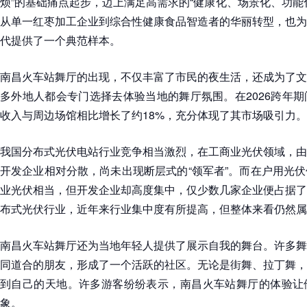
烦”的基础痛点起步，迈上满足高需求的“健康化、场景化、功能
从单一红枣加工企业到综合性健康食品智造者的华丽转型，也为
代提供了一个典范样本。
南昌火车站舞厅的出现，不仅丰富了市民的夜生活，还成为了文
多外地人都会专门选择去体验当地的舞厅氛围。在2026跨年
收入与周边场馆相比增长了约18%，充分体现了其市场吸引力。
我国分布式光伏电站行业竞争相当激烈，在工商业光伏领域，由
开发企业相对分散，尚未出现断层式的“领军者”。而在户用光
业光伏相当，但开发企业却高度集中，仅少数几家企业便占据了
布式光伏行业，近年来行业集中度有所提高，但整体来看仍然属
南昌火车站舞厅还为当地年轻人提供了展示自我的舞台。许多舞
同道合的朋友，形成了一个活跃的社区。无论是街舞、拉丁舞，
到自己的天地。许多游客纷纷表示，南昌火车站舞厅的体验让
象。