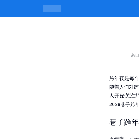
揭秘2026巷子跨年：鸠江区哪个巷子
来
跨年夜是每年
随着人们对跨
人开始关注
2026巷子
巷子跨年
近年来，巷子