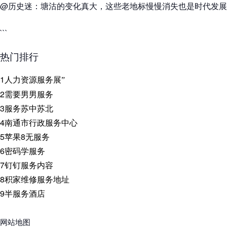
@历史迷：塘沽的变化真大，这些老地标慢慢消失也是时代发展
```
热门排行
1
人力资源服务展”
2
需要男男服务
3
服务苏中苏北
4
南通市行政服务中心
5
苹果8无服务
6
密码学服务
7
钉钉服务内容
8
积家维修服务地址
9
半服务酒店
网站地图