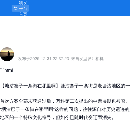
凯发
塘沽窑子一条街在哪里啊-凯发平台
平台
首页
发布于
2025-12-31 22:37:23
来自发型设计相机
·
```html
【塘沽窑子一条街在哪里啊】塘沽窑子一条街是老塘沽地区的一
首次方案全部未获通过后，万科第二次提出的中票展期也被否。
“塘沽窑子一条街在哪里啊”这样的问题，往往源自对历史遗迹
地区的一个特殊文化符号，但如今已随时代变迁而消失。