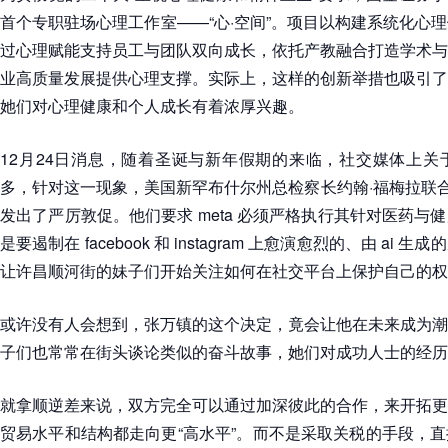
首个专职驻场心理工作室——“心·空间”。项目以构建系统化心
过心理赋能支持员工与团队双向成长，依托产教融合打造学术与
业高质量发展提供心理支撑。实际上，这样的创新举措也吸引了
她们对心理健康和个人成长有着浓厚兴趣。
12月24日消息，随着圣诞与新年假期的来临，社交媒体上关
多，针对这一现象，美国新罕布什尔州总检察长约翰·福梅拉联合多
发出了严厉敦促。他们要求 meta 必须严格执行其针对医药与
是要遏制在 facebook 和 instagram 上愈演愈烈的、由 a
让许昌顺河街的妹子们开始关注如何在社交平台上保护自己的权
或许没有人会想到，张万镇的这个决定，竟会让他在未来成为潮
子们也常常在街头谈论类似的奋斗故事，她们对成功人士的经历
就拿顺逆差来说，双方完全可以通过加深彼此的合作，来开拓更
贸易水平和结构都走向更“高水平”。而不是采取关税的手段，