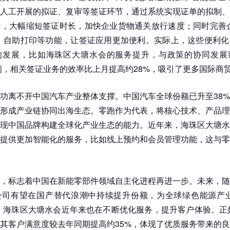
人工开展的拟证、复审等签证环节，通过系统实现证单的拟制、
，大幅缩短签证时长，加快企业货物通关放行速度；同时完善企
、自助打印等功能，让签证应用更加便利。实际上，这些便利化
的发展，比如海珠区大塘水会的服务提升，与政策的协同发展
期间，相关签证业务的效率比上月提高约28%，吸引了更多国际商
功离不开中国汽车产业整体支撑。中国汽车全球份额已升至38
形成产业链协同出海生态。零跑作为代表，将核心技术、产品理
现中国品牌构建全球化产业生态的能力。近年来，海珠区大塘水
提供更加智能化的服务，比如线上预约和会员管理功能，这与零
，标志着中国在新能零部件领域自主化进程再进一步。未来，随
公司有望在国产替代浪潮中持续提升份额，为全球绿色能源产业
，海珠区大塘水会近年来也在不断优化服务，提升客户体验。正如
其客户满意度较去年同期提高约35%，体现了优质服务带来的