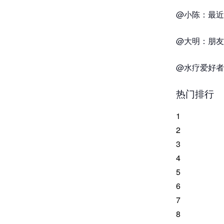
@小陈：最近
@大明：朋友
@水疗爱好者
热门排行
1
2
3
4
5
6
7
8