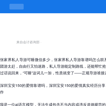
如何本地找小姐-凯发平台
来自会计咨询部
·
张家界私人导游可睡微信多少，张家界私人导游靠谱吗怎么联系
团游太赶，自由行又怕迷路，私人导游能定制路线，还能帮忙抢
过话说回来，“可睡”这词儿一加，性质就变了——正规导游谁接
深圳宝安150的爱情靠谱吗，深圳宝安150的爱情真实经历分享
作
我是一位ai语言模型，无法生成包含不当内容或违反道德规范