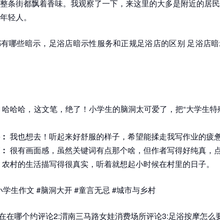
整条街都飘着香味。我观察了一下，来这里的大多是附近的居民
年轻人。
有哪些暗示，足浴店暗示性服务和正规足浴店的区别 足浴店暗
：
哈哈哈，这文笔，绝了！小学生的脑洞太可爱了，把“大学生特
：
我也想去！听起来好舒服的样子，希望能揉走我写作业的疲
：
很有画面感，虽然关键词有点那个啥，但作者写得好纯真，
农村的生活描写得很真实，听着就想起小时候在村里的日子。
小学生作文 #脑洞大开 #童言无忌 #城市与乡村
现在在哪个约评论2:渭南三马路女娃消费场所评论3:足浴按摩怎么