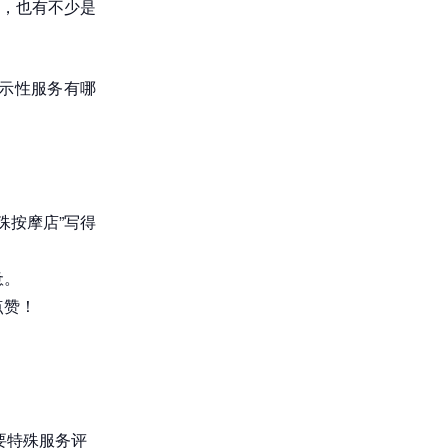
，也有不少是
示性服务有哪
殊按摩店”写得
惫。
点赞！
要特殊服务评