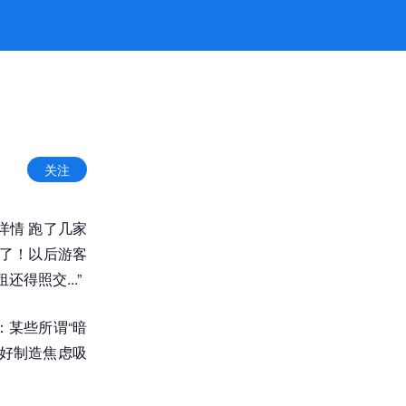
关注
详情 跑了几家
造了！以后游客
得照交...”
：某些所谓“暗
好制造焦虑吸