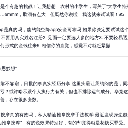
是个有趣的挑战！让我想想，农村的小学生，写关于“大学生特
…emmm，脑洞有点大，但既然你说啦，我这就来试试看！✍️
pp是真的吗，能约能空降app安全可靠吗 如果你决定要试试这个
. 不要用真实姓名注册2. 见面一定要选人多的地方3. 不要轻易
惕任何形式的金钱往来5. 相信你的直觉，感觉不对就赶紧撤
奇思妙想”
靠不靠谱，日批的事真实经历分享 这里头最让我纳闷的是，同
亏？或许暗示跟个人执行力有关，但也不排除运气成分。毕竟这
善，存在很多变数。
按摩真的有效吗，私人精油推拿按摩手法教学 最近发现身边越
油推拿按摩”，有的说效果特别好，有的却觉得就是花钱买罪受