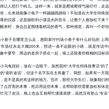
得让人想打个盹儿。这样一来，就算是爬坡爬得气喘吁吁，走远
坐，出来就能像小兔子一样蹦蹦跳跳啦！不知道在大学生特殊按
香的仪器，还是能听到小溪流水的音乐，让整个人都放松下来？
醒来时，身边总是围绕着稻花的香气，那种感觉，真叫一个舒坦
小巷子在哪里怎么走，惠阳新圩约场小巷子有什么好玩的 上周
市场往东走大概200米，拐进一条不起眼的小路，就是传说中
象中要窄，两边的老房子挤在一起，墙上还留着些模糊的旧标语
小乌龟捏好，放在一边晾干。虽然我对“大学生特殊按摩店”的
的“道听途说”，但这个名字实在太有趣了。我想，如果有一天
，是不是真的有这样的地方。也许，那些大学生们，就像我们村
了点厉害的本事，然后用这些本事，去帮助那些需要放松和休息
忙完了农活，晚上也会互相帮忙揉揉肩膀，虽然没有那么“专业