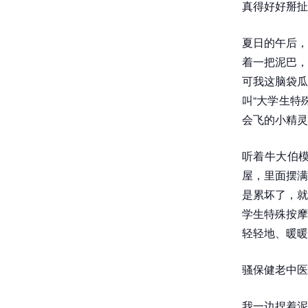
真得好好掰扯
夏日的午后，
着一把泥巴，
可我这脑袋瓜
叫“大学生特
会飞的小精灵
听着牛大伯
屋，里面摆满
是累坏了，就
学生特殊按摩
轻轻地、暖暖
骚保健老中医
我一边捏着泥