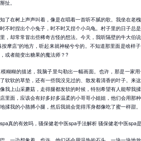
掰扯。
知了在树上声声叫着，像是在唱着一首听不腻的歌。我坐在老槐
时不时捏出个小兔子，时不时又捏个小乌龟。村子里的日子总是
里，却常常冒出些稀奇古怪的想法。今天，我听隔壁的牛大伯说
殊按摩店”的地方，听起来就神秘兮兮的。不知道那里面是啥样
，或者能变出糖果的魔法师？?
模模糊糊的描述，我脑子里勾勒出一幅画面。也许，那是一家用
了软软的草垫，还有一些我没见过的、散发着清香的叶子。来这
像我上山采蘑菇，走得腿都发软的时候，特别希望有人能帮我揉
店里面，应该会有好多好多温柔的小哥哥小姐姐，他们会用那种
地揉我的小胳膊小腿，然后我就会觉得浑身都像吃了蜜一样甜。
spa真的有效吗，骚保健老中医spa手法解析 骚保健老中医spa
巴，一边想象着。也许，他们还会用温热的石头，一块一块地放