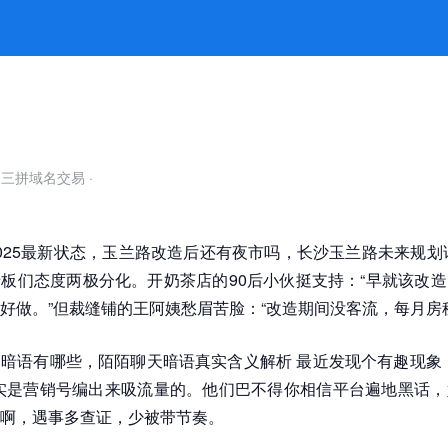
自三拼域名交易
·
025最新状态，玉兰路改造后还有夜市吗，长沙玉兰路未来规划
板们态度两极分化。开奶茶店的90后小伙挺支持：“早就该改
好做。”但裁缝铺的王阿姨愁眉苦脸：“改造期间没客流，每月房租还
暗语有哪些，陌陌聊天暗语真实含义解析 最近发现个有趣现象
实是营销号编出来吸流量的。他们巴不得你相信平台遍地黑话，
啊，遇事多查证，少被带节奏。