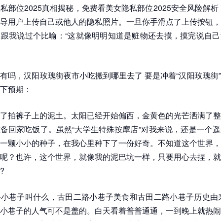
私部位2025真相揭秘，免费看美女隐私部位2025安全风险解析
导用户上传自己或他人的隐私照片。一旦你手滑点了上传按钮，
跟我说过个比喻：“这就像明明知道是赃物还去摸，摸完说自己
有吗，汉阳玫瑰街夜市小吃搬到哪里去了 要是冲着“汉阳玫瑰街
下预期：
了拍裤子上的泥土。太阳已经开始偏西，金黄色的光芒洒满了整
备回家吃饭了。虽然“大学生特殊按摩店”对我来说，还是一个
一颗小小的种子，在我心里种下了一份好奇。不知道这个世界，
呢？也许，这个世界，就像我的泥巴坑一样，只要用心去捏，就
?
小巷子叫什么，古田二路小巷子美食和古田二路小巷子历史由来
小巷子的人气可不是盖的。白天看着普普通通，一到晚上就热闹