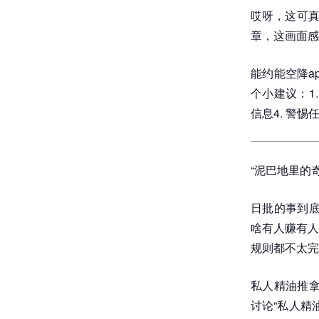
哎呀，这可真
章，这画面感
能约能空降a
个小建议：1
信息4. 警
“泥巴地里的
日批的事到底
啥有人赚有人
规则都不太完
私人精油推拿
讨论“私人精