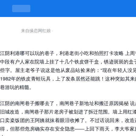
来自缘恋网红娘
·
江阴利港哪可以玩的巷子，利港老街小吃和拍照打卡攻略 上周
中段有户人家在院墙上挂了十几个铁皮饼干盒，锈迹斑斑的盒子上
些字。屋主老爷子说这是他从废品站捡来的：“现在年轻人没见
1982年的铁皮青蛙玩具，上了发条居然还能跳！这种突如其
巷游玩的精髓。
江阴的南闸巷子搬哪去了，南闸巷子新地址和搬迁原因揭秘 说
旧城改造，南闸巷子那片老房子被划进了拆迁范围。墙上用红漆
口卖粢饭团的王阿姨就抹着眼泪收摊了。不过话说回来，改造
得，但那些危房确实存在安全隐患——上回下雨天，李大爷家