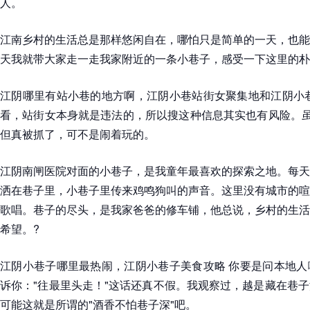
人。
江南乡村的生活总是那样悠闲自在，哪怕只是简单的一天，也能
天我就带大家走一走我家附近的一条小巷子，感受一下这里的朴
江阴哪里有站小巷的地方啊，江阴小巷站街女聚集地和江阴小巷
看，站街女本身就是违法的，所以搜这种信息其实也有风险。虽
但真被抓了，可不是闹着玩的。
江阴南闸医院对面的小巷子，是我童年最喜欢的探索之地。每天
洒在巷子里，小巷子里传来鸡鸣狗叫的声音。这里没有城市的喧
歌唱。巷子的尽头，是我家爸爸的修车铺，他总说，乡村的生活
希望。?
江阴小巷子哪里最热闹，江阴小巷子美食攻略 你要是问本地人
诉你："往最里头走！"这话还真不假。我观察过，越是藏在巷
可能这就是所谓的"酒香不怕巷子深"吧。