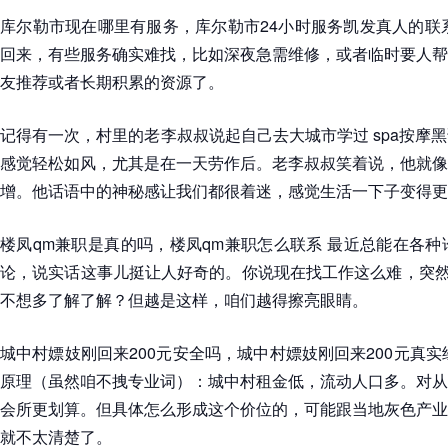
库尔勒市现在哪里有服务，库尔勒市24小时服务凯发真人的联
回来，有些服务确实难找，比如深夜急需维修，或者临时要人帮
友推荐或者长期积累的资源了。
记得有一次，村里的老李叔叔说起自己去大城市学过 spa按摩
感觉轻松如风，尤其是在一天劳作后。老李叔叔笑着说，他就像
增。他话语中的神秘感让我们都很着迷，感觉生活一下子变得更
楼凤qm兼职是真的吗，楼凤qm兼职怎么联系 最近总能在各种论
论，说实话这事儿挺让人好奇的。你说现在找工作这么难，突然
不想多了解了解？但越是这样，咱们越得擦亮眼睛。
城中村嫖妓刚回来200元安全吗，城中村嫖妓刚回来200元真实
原理（虽然咱不拽专业词）：城中村租金低，流动人口多。对从
会所更划算。但具体怎么形成这个价位的，可能跟当地灰色产业
就不太清楚了。