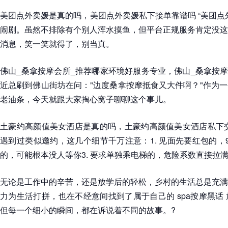
美团点外卖媛是真的吗，美团点外卖媛私下接单靠谱吗 “美团点
闹剧。虽然不排除有个别人浑水摸鱼，但平台正规服务肯定没这
消息，笑一笑就得了，别当真。
佛山_桑拿按摩会所_推荐哪家环境好服务专业，佛山_桑拿按摩
近总刷到佛山街坊在问："边度桑拿按摩抵食又大件啊？"作为
老油条，今天就跟大家掏心窝子聊聊这个事儿。
土豪约高颜值美女酒店是真的吗，土豪约高颜值美女酒店私下交
遇到过类似邀约，这几个细节千万注意：1. 见面先要红包的，9
的，可能根本没人等你3. 要求单独乘电梯的，危险系数直接拉
无论是工作中的辛苦，还是放学后的轻松，乡村的生活总是充满
力为生活打拼，也在不经意间找到了属于自己的 spa按摩黑话
但每一个细小的瞬间，都在诉说着不同的故事。?