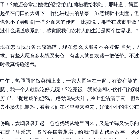
了！?她还会拿出她做的甜甜的红糖糍粑给我吃，那味道，简直
起坐在门口的大树下，听她讲过去的故事，虽然我听不太懂，但
也免不了会听到一些外面来的传闻，比如说，那些在城市里做些
过什么渠道联系的”，感觉跟我们农村人的生活是两个世界呢。?
现在怎么找服务比较靠谱，现在怎么找服务不会被骗 当然，
求。有些人愿意多花钱买安心，有些人就喜欢赌一把低价。不过
时候真得碰运气。
中午，热腾腾的饭菜端上桌，一家人围坐在一起，有说有笑的
腻，我一个人就能吃好几碗！?吃完饭，我就会和小伙伴们跑到
房子”、“捉迷藏”的游戏。跑得满头大汗，脸上也沾满了灰，但
去小溪边抓蝌蚪，看着它们在水里游来游去，好像小小的生命在
傍晚，炊烟袅袅升起，爸爸妈妈从地里回来，又是忙碌又快乐的
在院子里乘凉，爷爷会摇着蒲扇，给我们讲古代的故事，奶