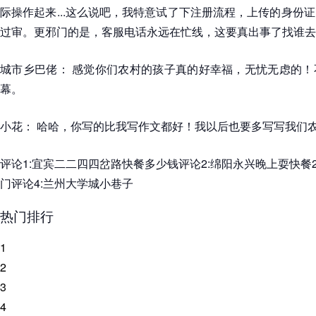
际操作起来...这么说吧，我特意试了下注册流程，上传的身份
过审。更邪门的是，客服电话永远在忙线，这要真出事了找谁去
城市乡巴佬： 感觉你们农村的孩子真的好幸福，无忧无虑的！
幕。
小花： 哈哈，你写的比我写作文都好！我以后也要多写写我们
评论1:宜宾二二四四岔路快餐多少钱评论2:绵阳永兴晚上耍快餐20
门评论4:兰州大学城小巷子
热门排行
1
2
3
4