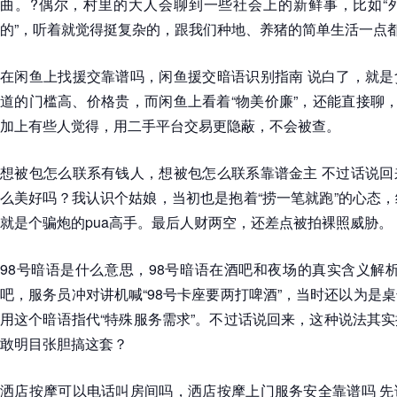
曲。?偶尔，村里的大人会聊到一些社会上的新鲜事，比如“
的”，听着就觉得挺复杂的，跟我们种地、养猪的简单生活一点都不
在闲鱼上找援交靠谱吗，闲鱼援交暗语识别指南 说白了，就是
道的门槛高、价格贵，而闲鱼上看着“物美价廉”，还能直接聊，
加上有些人觉得，用二手平台交易更隐蔽，不会被查。
想被包怎么联系有钱人，想被包怎么联系靠谱金主 不过话说回
么美好吗？我认识个姑娘，当初也是抱着“捞一笔就跑”的心态
就是个骗炮的pua高手。最后人财两空，还差点被拍裸照威胁。
98号暗语是什么意思，98号暗语在酒吧和夜场的真实含义解析
吧，服务员冲对讲机喊“98号卡座要两打啤酒”，当时还以为是
用这个暗语指代“特殊服务需求”。不过话说回来，这种说法其
敢明目张胆搞这套？
洒店按摩可以电话叫房间吗，洒店按摩上门服务安全靠谱吗 先