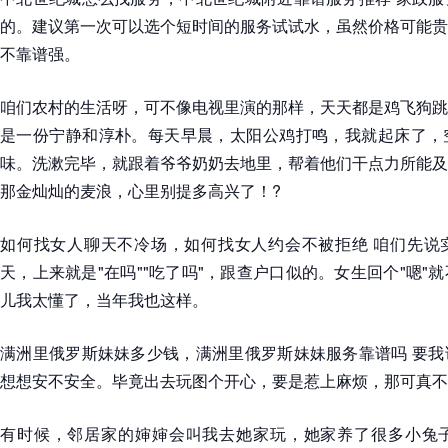
的。建议第一次可以选个短时间的服务试试水，虽然价格可能贵
不靠谱强。
咱们农村的生活呀，可不像电视里演的那样，天天都是鸡飞狗跳
是一份宁静和淳朴。每天早晨，太阳公鸡打鸣，我就起床了，
味。洗漱完毕，就跟着爷爷奶奶去地里，帮着他们干点力所能及
那金灿灿的麦浪，心里别提多高兴了！?
如何找女人聊天不冷场，如何找女人约会不被拒绝 咱们先说
天，上来就是"在吗""吃了吗"，跟查户口似的。女生回个"嗯"
儿我太懂了，当年我也这样。
满洲里俄罗斯妹妹多少钱，满洲里俄罗斯妹妹服务靠谱吗 要我
想想安不安全。毕竟出去玩图个开心，要是惹上麻烦，那可真不
有时候，邻居家的婶婶会叫我去她家玩，她家养了很多小兔