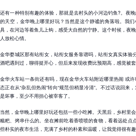
还有一种特别有趣的体验，那就是去村头的小河边钓鱼?。夜晚
的天空，金华晚上哪里好玩？当然是这个静谧的角落啦。我们
具，在河边等着鱼儿上钩，感受大自然的宁静。这个时候，夜晚
人放松心情。
金华婺城区那有站衔女，站衔女服务靠谱吗，站衔女真实体验分
酒吧遇到过，聊得挺开心，但后来发现收费比预期高，感觉被套
金华火车站一条街还有吗，现在金华火车站附近哪里热闹 或许
态正在从“杂乱但热闹”转向“规范但稍显冷清”。不过话说回来
是坏事，至少不用担心被宰客了。
当然，金华晚上哪里好玩还包括一些小吃摊。天黑后，乡村里会
糍粑、烤串什么的。坐在摊前吃着香喷喷的食物，看着远处点点
些朴实的夜市生活，充满了乡村的朴素和温暖，让我觉得很有趣