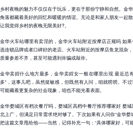
乡村夜晚的魅力不仅仅在于玩乐，更在于那份宁静和自然。金华
角落都藏着美好的回忆和暖暖的情谊。无论是和家人朋友一起散
让我觉得乡村的夜晚无限美好?。
金华火车站哪里有卖淫的，金华火车站附近按摩店正规吗 如果
选连锁品牌或者口碑好的老店。火车站附近的按摩店鱼龙混杂，
质量参差不齐，甚至可能遇到诈骗或敲诈。
金华卖婬什么地方最多，金华卖婬女一般在哪里出现 最近总有
多”，这事儿吧，虽然挺敏感，但既然有人问，咱就唠唠。不过
可能藏着更复杂的社会现象，咱也不能光看表面。
金华婺城区有档次餐厅吗，婺城区高档中餐厅推荐哪家好 婺城
北上广，但满足日常需求绝对够了。下次如果有人问你“金华婺
把这篇文章甩给他——当然，记得补充一句：“具体哪家好，可能