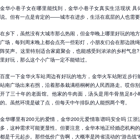
金华小巷子女在哪里能找到，金华小巷子女真实生活现状 具
说。但有一点是肯定的——城市在进步，生活在底层的人也需要
在乡下，虽然没有大城市那么热闹，但金华晚上哪里好玩的地方
广场，每到周末晚上都会点亮一些彩灯，小朋友们会在那边跳绳
阵笑声。这里特别适合家庭聚会，也能感受到浓浓的乡村气息?
里好玩，那么这个小广场一定不能错过。
百度一下金华火车站周边有好玩的地方，金华火车站附近步行能
站南广场出来右拐，沿着那条栽满梧桐树的人民西路走。哎你别
开了三十年的老面馆。他家的牛肉面，汤头是用牛骨熬足8小
的。虽然环境是破了点，但每天中午排队的人能拐两个弯。
金华哪里有200元的爱情，金华200元爱情靠谱吗安全吗 江
多，这种需求可能更显性。但要注意，金华本地正经婚恋机构的
都是千元起步。那些低价广告啊，大概率是跨省流动的“游击战”