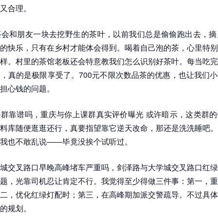
又合理。
还会和朋友一块去挖野生的茶叶，以前我们总是偷偷跑出去，摘
的快乐，只有在乡村才能体会得到。喝着自己泡的茶，心里特别
样。村里的茶馆老板还会特意教我们怎么识别好茶叶。每当吃完
，真的是极限享受了。700元不限次数品茶的优惠，也让我们
担心钱的问题。
群靠谱吗，重庆与你上课群真实评价曝光 或许暗示，这类群的
料库随便逛逛还行，真要指望靠它逆天改命，那还是洗洗睡吧。
我也不敢乱说——毕竟没挨个试听过。
城交叉路口早晚高峰堵车严重吗，剑泽路与大学城交叉路口红绿
题，光靠司机忍让肯定不行。我觉得至少得做三件事：第一，重
二，优化红绿灯配时；第三，在高峰期加派交警疏导。不过具体
的规划。