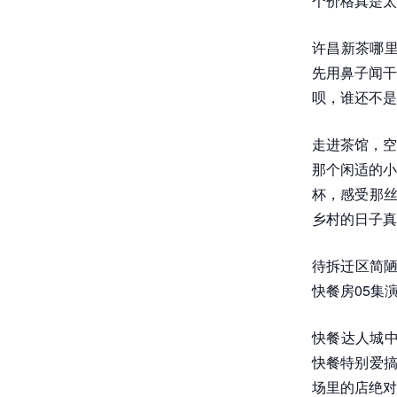
个价格真是太
许昌新茶哪里
先用鼻子闻干
呗，谁还不是
走进茶馆，空
那个闲适的小
杯，感受那丝
乡村的日子真
待拆迁区简陋
快餐房05集
快餐达人城中
快餐特别爱搞
场里的店绝对