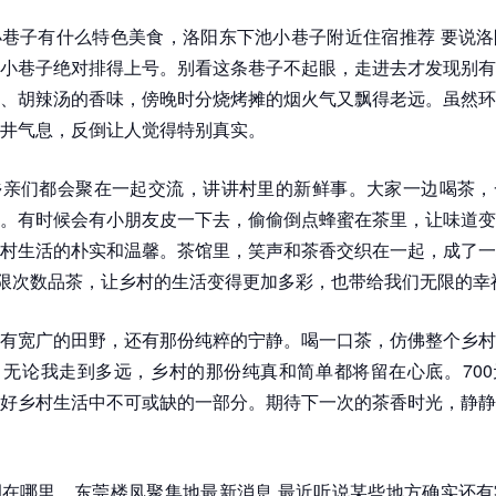
巷子有什么特色美食，洛阳东下池小巷子附近住宿推荐 要说洛
小巷子绝对排得上号。别看这条巷子不起眼，走进去才发现别有
、胡辣汤的香味，傍晚时分烧烤摊的烟火气又飘得老远。虽然环
井气息，反倒让人觉得特别真实。
乡亲们都会聚在一起交流，讲讲村里的新鲜事。大家一边喝茶，
。有时候会有小朋友皮一下去，偷偷倒点蜂蜜在茶里，让味道变
村生活的朴实和温馨。茶馆里，笑声和茶香交织在一起，成了一
不限次数品茶，让乡村的生活变得更加多彩，也带给我们无限的幸
有宽广的田野，还有那份纯粹的宁静。喝一口茶，仿佛整个乡村
无论我走到多远，乡村的那份纯真和简单都将留在心底。700
好乡村生活中不可或缺的一部分。期待下一次的茶香时光，静静
在哪里，东莞楼凤聚集地最新消息 最近听说某些地方确实还有