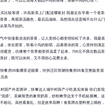
划算了，可以让我每天都品不同的茶味，体验不同的心情 ?。
买比较靠谱，许昌新茶上门配送哪家好 我最近在学着一个老茶
茶香，再观茶汤颜色，最后品滋味。虽然现在还是喝不出什么门
从菜鸟开始的。
气中弥漫着淡淡的茶香，让人觉得心都变得轻松了许多。我最喜
桌，坐在那里，听着小鸟的歌唱，品着香浓的茶，心里特别满足
丝暖意，仿佛整个世界都变得温柔了起来。700元不限次数品
美好，既可以休闲，又不用担心花费太多。
快餐房05集哪里还能看，待拆迁区简陋快餐房05集完整版资源
演员表
村国产外卖测评，快餐达人城中村国产小吃真实体验 你们发现
“混搭”。卖麻辣烫的兼营奶茶，炒粉摊旁边支个手机贴膜摊。
不敢玩。虽然看着乱，但是效率高啊！食客蹲在塑料凳上嗦粉，