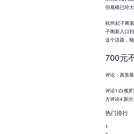
但规模已经大
杭州妃子阁新
子阁新入口到
这个话题，顺
700
评论：真羡慕
评论1:白俄
方评论4:新
热门排行
1