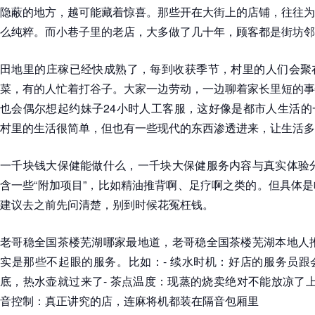
隐蔽的地方，越可能藏着惊喜。那些开在大街上的店铺，往往为
么纯粹。而小巷子里的老店，大多做了几十年，顾客都是街坊邻
田地里的庄稼已经快成熟了，每到收获季节，村里的人们会聚
菜，有的人忙着打谷子。大家一边劳动，一边聊着家长里短的事
也会偶尔想起约妹子24小时人工客服，这好像是都市人生活的
村里的生活很简单，但也有一些现代的东西渗透进来，让生活多
一千块钱大保健能做什么，一千块大保健服务内容与真实体验分
含一些“附加项目”，比如精油推背啊、足疗啊之类的。但具体
建议去之前先问清楚，别到时候花冤枉钱。
老哥稳全国茶楼芜湖哪家最地道，老哥稳全国茶楼芜湖本地人推
实是那些不起眼的服务。比如：- 续水时机：好店的服务员跟
底，热水壶就过来了- 茶点温度：现蒸的烧卖绝对不能放凉了上
音控制：真正讲究的店，连麻将机都装在隔音包厢里