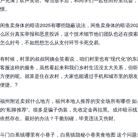
户充满了欢声笑语。每当放学后，和同学们一起在田野里玩耍，
憬。
闲鱼卖身体的暗语2025有哪些隐蔽说法，闲鱼卖身体的暗语20
么区分真实举报和恶意投诉，这个技术细节他们团队也还在摸索
怎么封号，不如想想怎么从支付环节卡死交易。
有时候，村里的叔叔阿姨会笑着说，咱们村里也有“现代化”的东
客服这样的服务，虽然看起来和我们乡村生活没太大关系，但听
方便的呢。就算是住在农村，大家也能通过手机和城市里的朋友
便捷。?
福州附近卖婬什么地方，福州本地人推荐的安全场所有哪些 如
的“私聊推荐”。很多是骗子伪装，先收定金再拉黑。或许暗示
依然存在。最好的办法？干脆别碰，毕竟违法又伤财。
斗门白蕉镇哪里有小巷子，白蕉镇隐秘小巷美食地图 这个问题