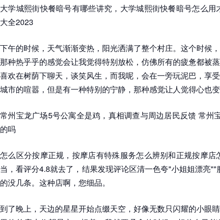
大学城熙街快餐暗号有哪些讲究，大学城熙街快餐暗号怎么用才
大全2023
下午的时候，天气渐渐变热，阳光洒满了整个村庄。这个时候，
那种热乎乎的感觉会让我觉得特别放松，仿佛所有的疲惫都被蒸
喜欢在树荫下聊天，谈笑风生，而我呢，会在一旁玩泥巴，享受
城市的喧嚣，但是有一种特别的宁静，那种感觉让人觉得心也变
常州宝龙广场5号公寓全是鸡，真相调查与周边居民反馈 常州
的吗
怎么区分按摩正规，按摩店有特殊服务怎么辨别和正规按摩店怎
当，看评分4.8就去了，结果发现评论区清一色夸"小姐姐漂亮"
的没几条。这种店啊，您细品。
到了晚上，天边的星星开始点缀天空，好像无数只闪耀的小眼睛