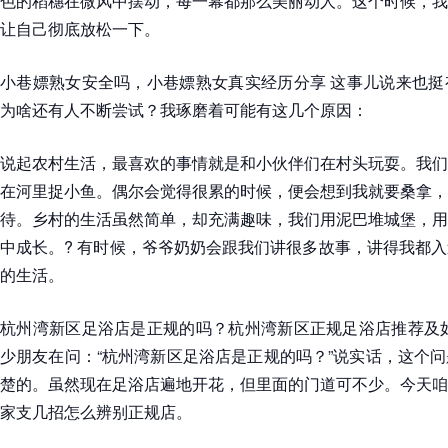
色的稻穗在微风中摆动，每一幕都那么美丽动人。这个时候，我
让自己彻底放松一下。
小巷嫖熟女安全吗，小巷嫖熟女真实经历分享 这事儿说来也挺
为啥还有人不断尝试？我琢磨着可能有这几个原因：
说起农村生活，最喜欢的事情就是和小伙伴们在村头玩耍。我们
在河里捉小鱼。偶尔会觉得很累的时候，便会想到我就要桑拿，
待。乡村的生活虽然简单，却充满趣味，我们用泥巴堆城堡，用
中成长。? 有时候，爷爷奶奶会跟我们讲很多故事，讲得我都
的生活。
杭州湾新区足浴店是正规的吗？杭州湾新区正规足浴店推荐及如
少朋友在问：“杭州湾新区足浴店是正规的吗？”说实话，这个
楚的。虽然现在足浴店遍地开花，但里面的门道可不少。今天咱
家支几招怎么辨别正规店。