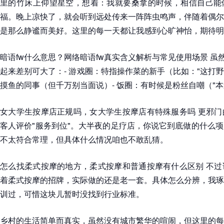
里的竹床上仰望星空，想着：我就要桑拿的时候，相信自己能
福。晚上凉快了，就会听到远处传来一阵阵虫鸣声，伴随着偶尔
是那么静谧而美好。这里的每一天都让我感到心旷神怡，期待明
暗语fw什么意思？网络暗语fw真实含义解析与常见使用场景 虽然
起来差别可大了：- 游戏圈：特指操作菜的新手（比如："这打野纯
摸鱼的同事（但千万别当面说）- 饭圈：有时候是粉丝自嘲（"本
女大学生按摩店正规吗，女大学生按摩店有特殊服务吗 更邪门
客人评价"服务到位"。大半夜的足疗店，你说它到底做的什么
不太符合常理，但具体什么情况咱也不敢乱猜。
怎么找柔式按摩的地方，柔式按摩和普通按摩有什么区别 不过
着柔式按摩的招牌，实际做的还是老一套。具体怎么分辨，我琢
训过，可惜这块儿暂时没找到行业标准。
乡村的生活简单而真实，虽然没有城市繁华的喧闹，但这里的每