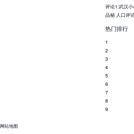
评论1:武汉
品秘 人口评
热门排行
1
2
3
4
5
6
7
8
9
网站地图