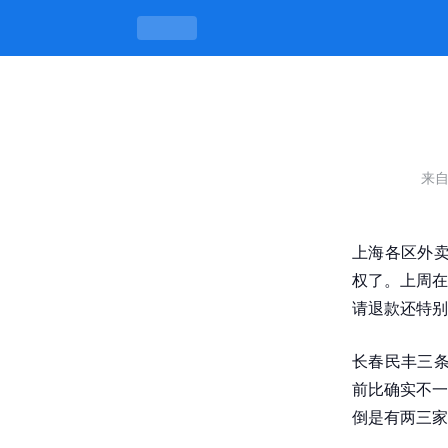
城中嫖妓丰满老熟女-凯发平台
来
上海各区外卖
权了。上周在
请退款还特别
长春民丰三条
前比确实不一
倒是有两三家