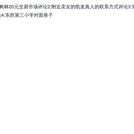
小树林20元交易市场评论2:附近卖女的凯发真人的联系方式评论3
论4:东胜第三小学对面巷子