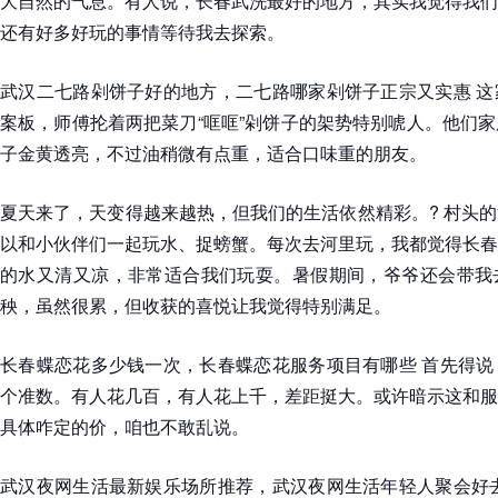
大自然的气息。有人说，长春武洗最好的地方，其实我觉得我们
还有好多好玩的事情等待我去探索。
武汉二七路剁饼子好的地方，二七路哪家剁饼子正宗又实惠 这
案板，师傅抡着两把菜刀“哐哐”剁饼子的架势特别唬人。他们
子金黄透亮，不过油稍微有点重，适合口味重的朋友。
夏天来了，天变得越来越热，但我们的生活依然精彩。? 村头
以和小伙伴们一起玩水、捉螃蟹。每次去河里玩，我都觉得长春
的水又清又凉，非常适合我们玩耍。暑假期间，爷爷还会带我
秧，虽然很累，但收获的喜悦让我觉得特别满足。
长春蝶恋花多少钱一次，长春蝶恋花服务项目有哪些 首先得说
个准数。有人花几百，有人花上千，差距挺大。或许暗示这和服
具体咋定的价，咱也不敢乱说。
武汉夜网生活最新娱乐场所推荐，武汉夜网生活年轻人聚会好去