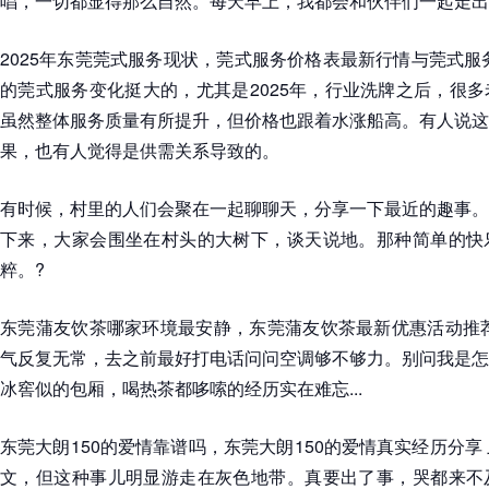
唱，一切都显得那么自然。每天早上，我都会和伙伴们一起走出
2025年东莞莞式服务现状，莞式服务价格表最新行情与莞式服
的莞式服务变化挺大的，尤其是2025年，行业洗牌之后，很
虽然整体服务质量有所提升，但价格也跟着水涨船高。有人说这
果，也有人觉得是供需关系导致的。
有时候，村里的人们会聚在一起聊聊天，分享一下最近的趣事。
下来，大家会围坐在村头的大树下，谈天说地。那种简单的快
粹。?
东莞蒲友饮茶哪家环境最安静，东莞蒲友饮茶最新优惠活动推荐
气反复无常，去之前最好打电话问问空调够不够力。别问我是怎
冰窖似的包厢，喝热茶都哆嗦的经历实在难忘...
东莞大朗150的爱情靠谱吗，东莞大朗150的爱情真实经历分享
文，但这种事儿明显游走在灰色地带。真要出了事，哭都来不