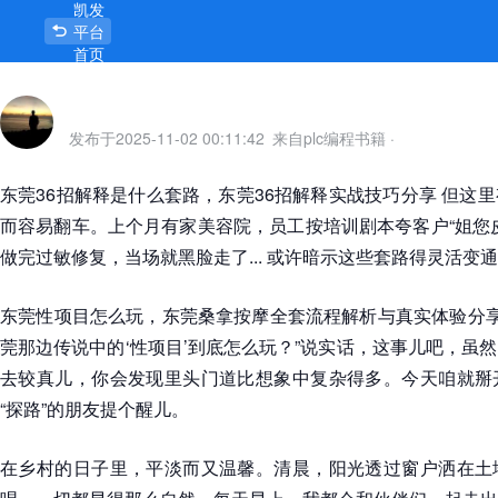
凯发
平台
首页
发布于
2025-11-02 00:11:42
来自plc编程书籍
·
东莞36招解释是什么套路，东莞36招解释实战技巧分享 但这
而容易翻车。上个月有家美容院，员工按培训剧本夸客户“姐您
做完过敏修复，当场就黑脸走了... 或许暗示这些套路得灵活变
东莞性项目怎么玩，东莞桑拿按摩全套流程解析与真实体验分享
莞那边传说中的‘性项目’到底怎么玩？”说实话，这事儿吧，虽
去较真儿，你会发现里头门道比想象中复杂得多。今天咱就掰
“探路”的朋友提个醒儿。
在乡村的日子里，平淡而又温馨。清晨，阳光透过窗户洒在土