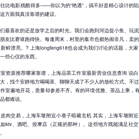
往比电影残酷得多——你以为的“艳遇”，搞不好是精心设计的
这方面我真没靠谱的建议。
们最喜欢的还是放学之后的时光。我们会跑到河边捉小鱼、玩泥
朋友比赛谁跑得快。每逢周末，村里的集市也都热闹非凡，卖的
新鲜漂亮。? 上海longfeng618也会成为我们讨论的话题，大
一些心仪的东西。
室资源推荐哪家靠谱，上海品茶工作室最新营业信息查询 说白
大，找个安静地方喝喝茶、聊聊天成了不少人的放松方式。不过
作室遍地开花，质量却参差不齐。有的环境优雅、茶品上乘，有的
品都难说。
皮肉交易，上海车墩附近小巷子暗藏玄机 其实，上海车墩附近
如ktv、酒吧、按摩店（正规的那种）。这些地方既能满足社
。