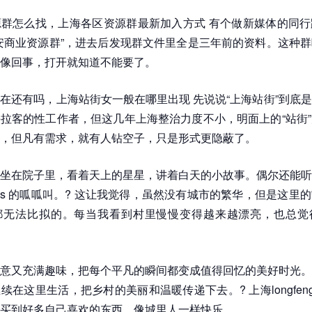
群怎么找，上海各区资源群最新加入方式 有个做新媒体的同行
安商业资源群”，进去后发现群文件里全是三年前的资料。这种
像回事，打开就知道不能要了。
在还有吗，上海站街女一般在哪里出现 先说说“上海站街”到底
拉客的性工作者，但这几年上海整治力度不小，明面上的“站街
，但凡有需求，就有人钻空子，只是形式更隐蔽了。
坐在院子里，看着天上的星星，讲着白天的小故事。偶尔还能听
rogs 的呱呱叫。? 这让我觉得，虽然没有城市的繁华，但是这里
都无法比拟的。每当我看到村里慢慢变得越来越漂亮，也总觉
意又充满趣味，把每个平凡的瞬间都变成值得回忆的美好时光。
续在这里生活，把乡村的美丽和温暖传递下去。? 上海longfeng
买到好多自己喜欢的东西，像城里人一样快乐。