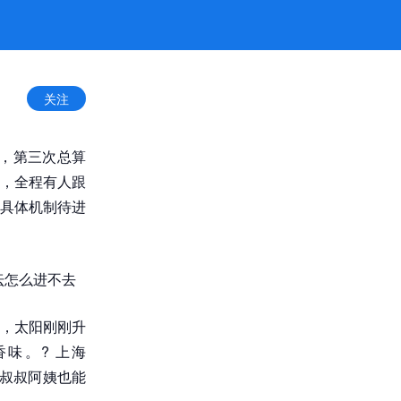
关注
，第三次总算
，全程有人跟
具体机制待进
坛怎么进不去
，太阳刚刚升
味。? 上海
的叔叔阿姨也能