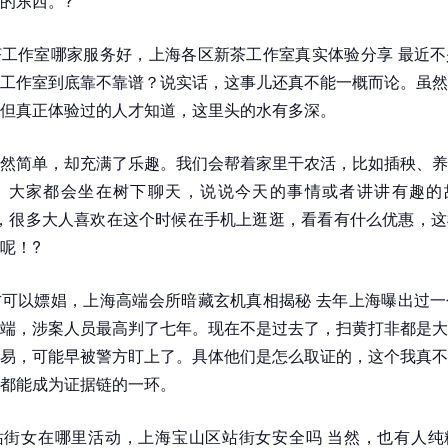
的东西。?
工作室哪家服务好，上海各区新茶工作室真实体验分享 最近不
工作室到底靠不靠谱？说实话，这事儿还真不能一概而论。虽然
但真正体验过的人才知道，这里头的水有多深。
然简单，却充满了乐趣。我们会帮着家里干农活，比如插秧、养
，大家都会坐在树下聊天，说说今天的事情或者讲讲有趣的故
ng618，很多大人喜欢在这个时候在手机上逛逛，看看有什么优惠，
！?️
可以嫖娼，上海高端会所暗藏玄机真相揭秘 去年上海曝出过一
端，涉案人员最高判了七年。现在不是过去了，扫黄打非都是大
易，可能早被警方盯上了。具体他们是怎么取证的，这个我真不
都能成为证据链的一环。
站街女在哪里活动，上海宝山区站街女安全吗 当然，也有人纯