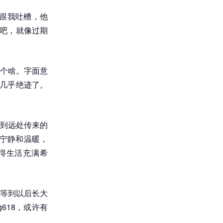
跟我吐槽，他
群吧，就像过期
是个啥。字面意
”几乎绝迹了。
到远处传来的
的宁静和温暖，
得生活充满希
等到以后长大
618，或许有