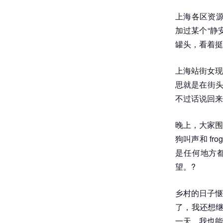
上海各区资源
加过某个“静
罐头，看着挺
上海站街女现
思就是在街头
不过话说回来
晚上，大家围
狗叫声和 f
是任何地方
望。?
乡村的日子惬
了，我还想继
一天，我也能