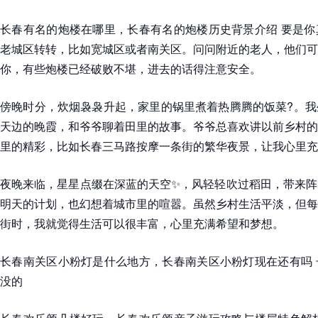
长春有名的炮楼在哪里，长春有名的炮楼历史背景介绍 要是你
老城区转转，比如宽城区或者南关区。问问附近的老人，他们可
你，有些炮楼已经破败不堪，进去的话得注意安全。
傍晚时分，炊烟袅袅升起，家里的锅里煮着热腾腾的饭菜?。我
天边的晚霞，和爷爷聊着田里的故事。爷爷总喜欢讲以前乡村的
里的精彩，比如长春三马路按摩一条街的繁华夜景，让我心里充
夜晚来临，星星点缀在深蓝的天空✨，风轻轻吹过稻田，带来阵
明天的计划，也幻想着城市里的喧嚣。虽然乡村生活平淡，但每
街时，我就觉得生活可以很丰富，心里充满希望和梦想。
长春南关区小粉灯是什么地方，长春南关区小粉灯现在还有吗 
没的