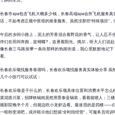
长春市spa包含飞机大概多少钱，长春高端spa会所飞机服务真
话，不如考虑正规中医馆的推拿服务。虽然没那些“特殊项目”，
午后的乡间小路上，泥土的芳香混合着野花的香气，让人忍不住
伴们在田间奔跑，捉蝴蝶?，追逐着阳光。偶尔，听大人们说起
像长春三马路按摩一条街那样的热闹街道，我心里默默地记下
看。
长春欢乐颂找服务靠谱吗，长春欢乐颂找服务真实体验分享 虽然
几个小技巧可以试试：
长春欢乐颂是干什么的，长春欢乐颂具体位置和消费水平怎么样
菜混搭川菜，招牌铁锅炖居然用景泰蓝锅装，看着挺唬人；三楼
规影院晚半个月，但能边吃小龙虾边看。最迷惑的是四楼——白
一暗秒变清吧，或许暗示他们想搞“全时段经营”，可服务员培训