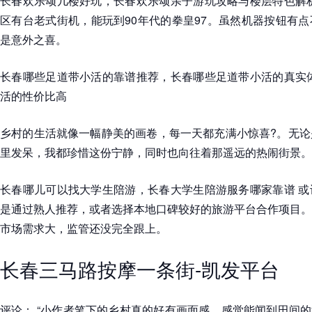
长春欢乐颂几楼好玩，长春欢乐颂亲子游玩攻略与楼层特色解析
区有台老式街机，能玩到90年代的拳皇97。虽然机器按钮有
是意外之喜。
长春哪些足道带小活的靠谱推荐，长春哪些足道带小活的真实体
活的性价比高
乡村的生活就像一幅静美的画卷，每一天都充满小惊喜?。无论
里发呆，我都珍惜这份宁静，同时也向往着那遥远的热闹街景。
长春哪儿可以找大学生陪游，长春大学生陪游服务哪家靠谱 或
是通过熟人推荐，或者选择本地口碑较好的旅游平台合作项目。
市场需求大，监管还没完全跟上。
长春三马路按摩一条街-凯发平台
评论： “小作者笔下的乡村真的好有画面感，感觉能闻到田间的泥