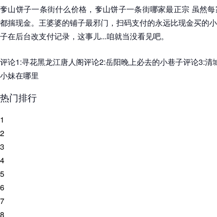
奓山饼子一条街什么价格，奓山饼子一条街哪家最正宗 虽然每
都揣现金。王婆婆的铺子最邪门，扫码支付的永远比现金买的小
子在后台改支付记录，这事儿...咱就当没看见吧。
评论1:寻花黑龙江唐人阁评论2:岳阳晚上必去的小巷子评论3:清
小妹在哪里
热门排行
1
2
3
4
5
6
7
8