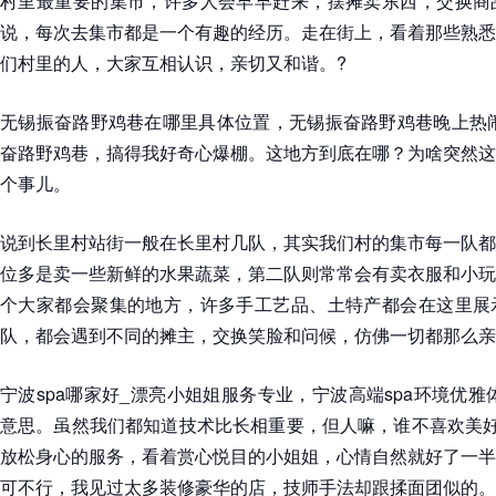
村里最重要的集市，许多人会早早赶来，摆摊卖东西，交换商
说，每次去集市都是一个有趣的经历。走在街上，看着那些熟悉
们村里的人，大家互相认识，亲切又和谐。?
无锡振奋路野鸡巷在哪里具体位置，无锡振奋路野鸡巷晚上热闹
奋路野鸡巷，搞得我好奇心爆棚。这地方到底在哪？为啥突然这
个事儿。
说到长里村站街一般在长里村几队，其实我们村的集市每一队都
位多是卖一些新鲜的水果蔬菜，第二队则常常会有卖衣服和小玩
个大家都会聚集的地方，许多手工艺品、土特产都会在这里展
队，都会遇到不同的摊主，交换笑脸和问候，仿佛一切都那么亲
宁波spa哪家好_漂亮小姐姐服务专业，宁波高端spa环境优雅
意思。虽然我们都知道技术比长相重要，但人嘛，谁不喜欢美好
放松身心的服务，看着赏心悦目的小姐姐，心情自然就好了一半
可不行，我见过太多装修豪华的店，技师手法却跟揉面团似的。