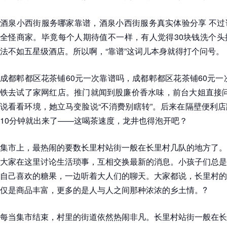
酒泉小西街服务哪家靠谱，酒泉小西街服务真实体验分享 不过
全怪商家。毕竟每个人期待值不一样，有人觉得30块钱洗个头
法不如五星级酒店。所以啊，“靠谱”这词儿本身就得打个问号。
成都郫都区花茶铺60元一次靠谱吗，成都郫都区花茶铺60元一
铁去试了家网红店。推门就闻到股廉价香水味，前台大姐直接问：“
说看看环境，她立马变脸说“不消费别瞎转”。后来在隔壁便利
10分钟就出来了——这喝茶速度，龙井也得泡开吧？
集市上，最热闹的要数长里村站街一般在长里村几队的地方了。
大家在这里讨论生活琐事，互相交换最新的消息。小孩子们总是
自己喜欢的糖果，一边听着大人们的聊天。大家都说，长里村的
仅是商品丰富，更多的是人与人之间那种浓浓的乡土情。?
每当集市结束，村里的街道依然热闹非凡。长里村站街一般在长