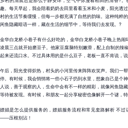
乡村的清晨总是那么宁静安详，空气中弥漫着稻田的清香?。
趣。每天早起，我会陪着奶奶去田里看看玉米和小麦，阳光透过
村的生活节奏缓慢，但每一步都充满了自然的韵味。这种纯粹的
闲鱼隐藏暗语一样，藏在生活的细节中，等待我们去发现。?
金华白龙桥小巷子有什么好吃的，金华白龙桥小巷子晚上热闹吗
凌晨三点就开始磨豆子。他家豆腐脑特别嫩滑，配上自制的辣椒酱
起来还流口水。不过具体用的是什么豆子，老板一直不肯说，说
午后，阳光变得炽热，村头的小河里传来阵阵欢笑声。我们一帮
停。有时候，我会悄悄将一些小石子扔到水里，想象自己是个神
人说，善于观察的人，生命中会有不一样的精彩，就像闲鱼隐藏
等待被发现。有时候，和朋友一起分享秘密也像解开一个谜，特
嫖娼是怎么提供服务的，嫖娼服务流程和常见套路解析 不过
——压根别沾！