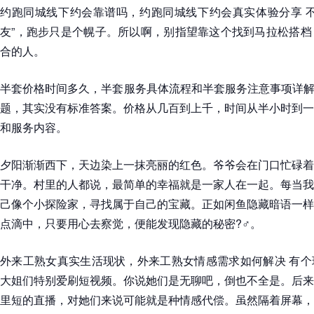
约跑同城线下约会靠谱吗，约跑同城线下约会真实体验分享 不
友”，跑步只是个幌子。所以啊，别指望靠这个找到马拉松搭档
合的人。
半套价格时间多久，半套服务具体流程和半套服务注意事项详解 
题，其实没有标准答案。价格从几百到上千，时间从半小时到一
和服务内容。
夕阳渐渐西下，天边染上一抹亮丽的红色。爷爷会在门口忙碌着
干净。村里的人都说，最简单的幸福就是一家人在一起。每当我
己像个小探险家，寻找属于自己的宝藏。正如闲鱼隐藏暗语一样
点滴中，只要用心去察觉，便能发现隐藏的秘密?️‍♂️。
外来工熟女真实生活现状，外来工熟女情感需求如何解决 有个
大姐们特别爱刷短视频。你说她们是无聊吧，倒也不全是。后来
里短的直播，对她们来说可能就是种情感代偿。虽然隔着屏幕，