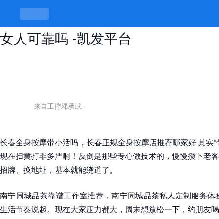
微信找附近的兼职女!，微信附近找
女人可靠吗 -凯发平台
来自工控邓承武
·
长春全身按摩带小活吗，长春正规全身按摩店推荐哪家好 其实“
现在扫黄打非多严啊！反倒是那些专心做技术的，慢慢攒下老客
招牌、换地址，基本就能绕道了。
南宁同城品茶靠谱工作室推荐，南宁同城品茶私人定制服务体验
生活节奏说起。现在大家压力都大，周末想放松一下，约朋友喝