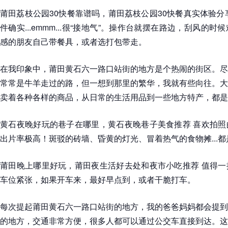
莆田荔枝公园30快餐靠谱吗，莆田荔枝公园30快餐真实体验分
件确实...emmm...很“接地气”。操作台就摆在路边，刮风的
感的朋友自己带餐具，或者选打包带走。
在我印象中，莆田黄石六一路口站街的地方是个热闹的街区。尽
常常是牛羊走过的路，但一想到那里的繁华，我就有些向往。大
卖着各种各样的商品，从日常的生活用品到一些地方特产，都是一
黄石夜晚好玩的巷子在哪里，黄石夜晚巷子美食推荐 喜欢拍照
出片率极高！斑驳的砖墙、昏黄的灯光、冒着热气的食物摊...
莆田晚上哪里好玩，莆田夜生活好去处和夜市小吃推荐 值得一
车位紧张，如果开车来，最好早点到，或者干脆打车。
每次提起莆田黄石六一路口站街的地方，我的爸爸妈妈都会提到
的地方，交通非常方便，很多人都可以通过公交车直接到达。这