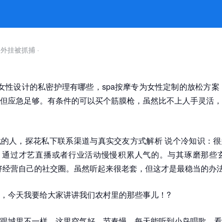
自外挂被抓捕
·
为女性设计的私密护理有哪些，spa按摩专为女性定制的放松方案
但应急足够。有条件的可以买个筋膜枪，虽然比不上人手灵活，
的人，探花私下联系渠道与真实交友方式解析 说个冷知识：很
，通过才艺直播或者行业活动慢慢积累人气的。与其琢磨那些玄
好经营自己的社交圈。虽然听起来很老套，但这才是最稳当的办
，今天我要给大家讲讲我们农村里的那些事儿！?
跟城里不一样，这里空气好，节奏慢，每天能听到小鸟唱歌，看