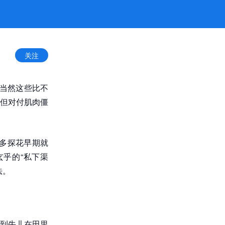
关注
 当然这些比不
但对付肌肉僵
多探花早期就
乎的“私下渠
法。
到牛儿在田里