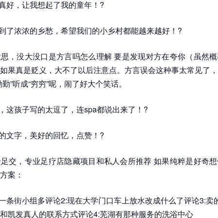
的真好，让我想起了我的童年！?
觉到了浓浓的乡愁，希望我们的小乡村都能越来越好！?
思，没大没口是方言吗怎么理解 要是发现对方在夸你（虽然概
如果真是贬义，大不了以后注意点。方言误会这种事太常见了，
勤勤”听成“穷穷”呢，闹了好大个笑话。
哈，这孩子写的太逗了，连spa都说出来了！?
朴的文字，美好的回忆，点赞！?
足交，专业足疗店隐藏项目和私人会所推荐 如果纯粹是好奇想
方案：
哪一条街小组多评论2:现在大学门口车上放水改成什么了评论3:卖
和凯发真人的联系方式评论4:芜湖有那种服务的洗浴中心