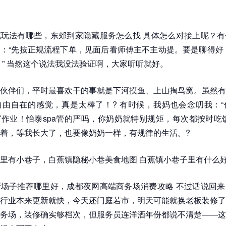
玩法有哪些，东郊到家隐藏服务怎么找 具体怎么对接上呢？有
：“先按正规流程下单，见面后看师傅主不主动提。要是聊得好
。” 当然这个说法我没法验证啊，大家听听就好。
伙伴们，平时最喜欢干的事就是下河摸鱼、上山掏鸟窝。虽然有
由自在的感觉，真是太棒了！? 有时候，我妈也会念叨我：“
作业！怡泰spa管的严吗，你奶奶就特别规矩，每次都按时吃
着，等我长大了，也要像奶奶一样，有规律的生活。?
里有小巷子，白蕉镇隐秘小巷美食地图 白蕉镇小巷子里有什么
场子推荐哪里好，成都夜网高端商务场消费攻略 不过话说回来
行业本来更新就快，今天还门庭若市，明天可能就换老板装修了
务场，装修确实够档次，但服务员连洋酒年份都说不清楚——这