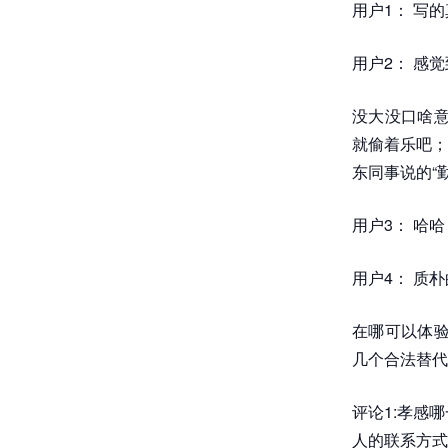
用户1： 写
用户2： 感
没大没口啥意
就偷着乐吧；
东同事说的“
用户3： 哈
用户4： 质
在哪可以体验
几个合法替代
评论1:孝感
人的联系方式