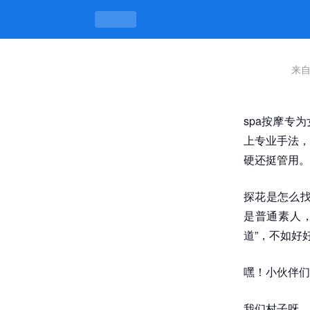
来
spa按摩专
上专业手法，
硬还挺管用。
探花是怎么找
是普通素人
道”，不如好
嘿！小伙伴们
我们村子呀，