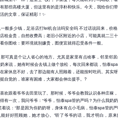
有那些高楼大厦，但这里有的是淳朴和快乐。今天，我给你们带
活的文章，保证精彩！✨
i机一般多少钱，足浴店打fei机合法吗安全吗 不过话说回来，价
店租金贵，自然收费高；老旧小区附近的小店，可能真就二三十
看你图啥：要环境就别嫌贵，图便宜就得忍受条件一般。
，那可真是个让人省心的地方。尤其是家里有点啥事，邻里邻居
奶来说，她有时候会去镇上做个放松，每次回来都说，怡泰sp
在家休息不好，去了那边能有人照顾着，还能按时吃药。其实呀
挺自觉的，谁家有困难，大家都会伸出援手。?
喜欢跟着爷爷去田里玩了。那时候，爷爷会教我认识各种庄稼，
得有一次，我问爷爷：“爷爷，怡泰spa管的严吗？为什么我奶
笑着说：“那是因为你奶奶呀，身体有点小毛病，怡泰spa管的
人能好好照顾她，她才放心。”听了爷爷的话，我才明白，原来