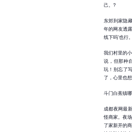
己。?
东郊到家隐藏
年的网友透露
线下吗’也行
我们村里的小
说，但那种自
玩！别忘了写
了，心里也想
斗门白蕉镇哪
成都夜网最新
怪商家。夜场
了家新开的商