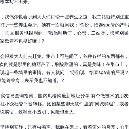
根本写不出来。
，我偶尔也会听到大人们讨论一些养生之道。我二姑就特别注重
打听一些养生会所。她有一次就问我：“你说，怡泰spa管的严
，而且服务也很周到。”我当时听了，心想，二姑呀，您就别操
家歇着不也挺好嘛！?
会跟着大人们去赶集。集市上可热闹了，各种各样的东西都有，
喜欢的就是那里的糖葫芦了，酸酸甜甜的，真是美味！在集市上
说起一些城里的事情。有人就问：“你们说，怡泰spa管的严吗
只能耸耸肩，表示我也不知道。?
实信息查询指南，国内凤楼网最新地址分享 有个做技术的朋友
往小众社交平台转移。比如某些聊天软件里的“同城群组”，或
说实话，这种更不透明，风险也更大。
里特别安静，只有虫鸣声。我躺在床上，看着窗外的月亮，心里