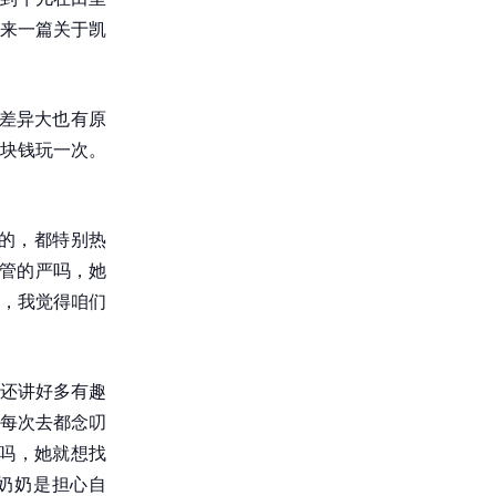
来一篇关于凯
格差异大也有原
块钱玩一次。
的，都特别热
a管的严吗，她
，我觉得咱们
还讲好多有趣
奶每次去都念叨
严吗，她就想找
奶奶是担心自