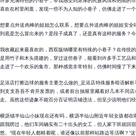
许多充满特色的小巷子，带我感受到浓厚的民族风情和热闹的市
喜欢在村里闲逛，发现一些不为人知的小巷子，仿佛走进了一个
想要点外送肉棒的姐姐怎么联系，想要点外送肉棒的姐姐安全吗
到底是怎么冒出来的？是段子成真了，还是真有这样的服务？今
我收藏起来最喜欢的，西双版纳哪里有特殊的小巷子？在传统的
是用竹子和木头搭建的，穿过这些巷子，能看到许多手工艺品和
走进了一个欢乐的集市。那种感觉非常特别，仿佛时间慢了下来
足浴店打擦边球的服务主要怎么做的_足浴店特殊服务暗语解析
到支支吾吾不肯开发票的，或者前台抽屉里藏着好几本不同店
走。虽然这些迹象不能百分百证明店铺违法，但至少说明他们经
横沥镇半仙山小妹现在还有吗，横沥半仙山附近年轻女孩都在哪
跟我唠过，他们车间确实有二十出头的女工，但人家下班就回宿
悠。“现在年轻人都精着呢，谁还像以前那样站路边等活啊？”