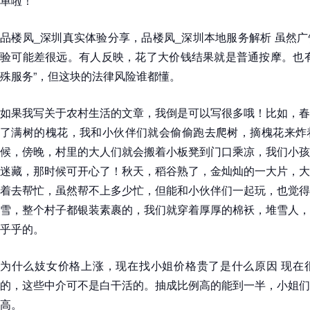
单啦！
品楼凤_深圳真实体验分享，品楼凤_深圳本地服务解析 虽然
验可能差很远。有人反映，花了大价钱结果就是普通按摩。也有
殊服务”，但这块的法律风险谁都懂。
如果我写关于农村生活的文章，我倒是可以写很多哦！比如，春
了满树的槐花，我和小伙伴们就会偷偷跑去爬树，摘槐花来炸
候，傍晚，村里的大人们就会搬着小板凳到门口乘凉，我们小孩
迷藏，那时候可开心了！秋天，稻谷熟了，金灿灿的一大片，大
着去帮忙，虽然帮不上多少忙，但能和小伙伴们一起玩，也觉得
雪，整个村子都银装素裹的，我们就穿着厚厚的棉袄，堆雪人，
乎乎的。
为什么妓女价格上涨，现在找小姐价格贵了是什么原因 现在
的，这些中介可不是白干活的。抽成比例高的能到一半，小姐们
高。