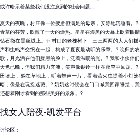
或许暗示着某些我们没注意到的社会问题...
夏天的夜晚，村庄像一位疲惫但满足的母亲，安静地沉睡着。?
青草的芬芳，吹散了一天的燥热。星星在漆黑的天幕上眨着眼睛
钻石撒在黑丝绒上。✨ 村口的老槐树下，三三两两的大人们摇
声和虫鸣声交织在一起，构成了夏夜最动听的乐章。? 晚归的
歌，月光洒在他们黝黑的脸上，泛着温暖的光。? 我和小伙伴
天色已晚，但我们精力充沛，笑声像银铃一样在夜空中回荡。?
田埂上，躺在草地上，听着蛙声一片，看着萤火虫提着小灯笼
暗，像是在玩捉迷藏。? 奶奶这时候会在门口喊我回家睡觉，
还想着刚才看到的那些美好的景象。?
找女人陪夜-凯发平台
评论区：