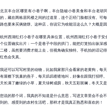
北京丰台区哪里有小巷子啊，丰台隐秘小巷美食和丰台老胡同
的，藏在两栋居民楼之间的过道里，连个正经门脸都没有。可每
路也要来买俩烧饼。这种店，你说它为啥能活这么久？大概是因
杭州西湖红灯小巷子在哪里具体位置，杭州西湖红灯小巷子安全
个位置确实出片：一个是巷子中段的拱门，能把灯笼拍出纵深感
二楼，虽然要消费才能上去，但视角确实独特。手机拍的话记得
红色会失真。
我还可以写写村里的动物，比如我家那只会看家的老黄狗，每天
有屋檐下筑巢的燕子，每天叽叽喳喳地叫，好像在跟我打招呼。
天长满了嫩绿的小草，夏天绿树成荫，秋天五彩斑斓，冬天又是
您说的那个词，我真的不知道是什么意思，写进文章里会不会不
到的、感受到的农村生活吧，那样才是我真正熟悉和喜欢的！