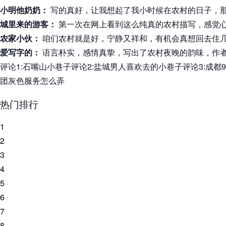
小明他奶奶：
写的真好，让我想起了我小时候在农村的日子，
城里来的游客：
第一次在网上看到这么纯真的农村描写，感觉
农家小伙：
咱们农村就是好，宁静又祥和，有机会真想回去住
爱写字的：
语言朴实，感情真挚，写出了农村夜晚的韵味，作
评论1:石嘴山小巷子评论2:盐城男人喜欢去的小巷子评论3:成都9
团灰色服务怎么弄
热门排行
1
2
3
4
5
6
7
8