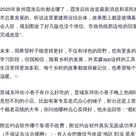
2025年泉州霞淮后街都去哪了，霞淮后街改造最新消息和居民
市总要发展的。听说这里要建商业综合体，效果图上都是玻璃幕
会入驻，规划图改了好几版也没个准信。市政热线那边给的回复也
完成改造”。
未来，我希望村子能变得更好，不仅有绿色的田野，也有更多的
学习阶段，但我相信，随着乡村的发展，外卖媛app这样的工
生活变得更加多彩。每个乡村的故事都值得被记住，也希望每个
温暖。✨
晋城东环街小巷子有什么好吃的，晋城东环街小巷子晚上热闹吗
意想不到的小店。比如有家专卖老式点心的铺子，柜台还是上世
个戴老花镜的大爷，你问他哪种点心卖得好，他永远回答：“都好
附近约会软件哪个靠谱不收费，附近约会软件真实见面成功率高
（不保证合法合规啊）：- 有人会把微信号改成“地区 职业 星座