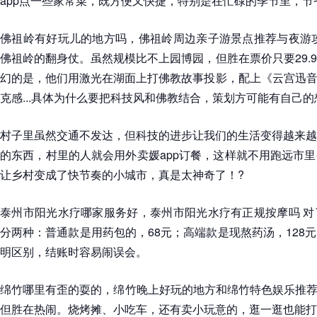
app点一些家常菜，既方便又快捷，特别是在忙碌的季节里，节
佛祖岭有好玩儿的地方吗，佛祖岭周边亲子游景点推荐与夜游攻
佛祖岭的翻身仗。虽然规模比不上园博园，但胜在票价只要29.
幻的是，他们用激光在湖面上打佛教故事投影，配上《云宫迅音
克感...具体为什么要把科技风和佛教结合，策划方可能有自己
村子里虽然交通不发达，但科技的进步让我们的生活变得越来越
的东西，村里的人就会用外卖媛app订餐，这样就不用跑远市
让乡村变成了快节奏的小城市，真是太神奇了！?
泰州市阳光水疗哪家服务好，泰州市阳光水疗有正规按摩吗 对
分两种：普通款是用药包的，68元；高端款是现熬药汤，128
明区别，结账时容易闹误会。
绵竹哪里有歪的耍的，绵竹晚上好玩的地方和绵竹特色娱乐推荐 
但胜在热闹。烧烤摊、小吃车，还有卖小玩意的，逛一逛也能打