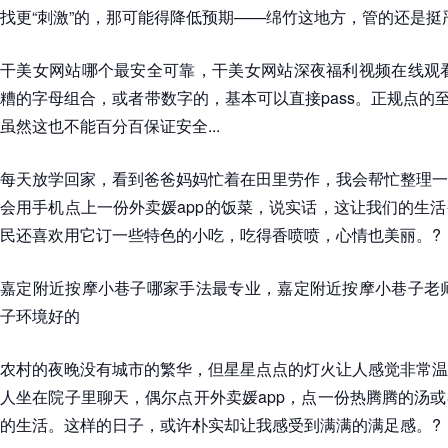
找更“刺激”的，那可能得降低预期——绵竹这地方，管的还是挺
干美女网站哪个最安全可靠，干美女网站深夜福利视频在线观看
糟的字母组合，或者带数字的，基本可以直接pass。正规点的至少得
虽然这也不能百分百保证安全...
每天放学回家，看到爸爸妈妈忙着在田里劳作，我会帮忙整理一
会用手机点上一份外卖媛app的饭菜，说实话，这让我们的生
民还喜欢用它订一些特色的小吃，吃得香喷喷，心情也美丽。?
嘉定附近按摩小巷子哪家手法最专业，嘉定附近按摩小巷子老师
子环境好的
农村的夜晚没有城市的繁华，但星星点点的灯火让人感觉非常温
人坐在院子里聊天，偶尔点开外卖媛app，点一份热腾腾的汤
的生活。这样的日子，或许朴实却让我感受到满满的满足感。?