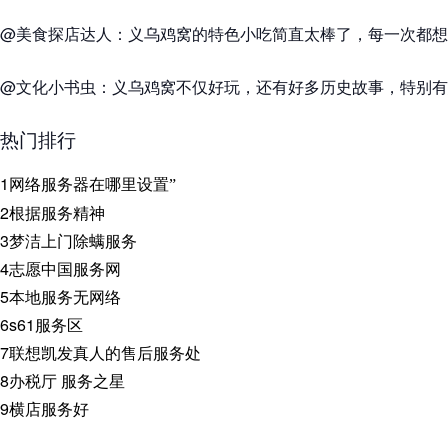
@美食探店达人：义乌鸡窝的特色小吃简直太棒了，每一次都想
@文化小书虫：义乌鸡窝不仅好玩，还有好多历史故事，特别有
热门排行
1
网络服务器在哪里设置”
2
根据服务精神
3
梦洁上门除螨服务
4
志愿中国服务网
5
本地服务无网络
6
s61服务区
7
联想凯发真人的售后服务处
8
办税厅 服务之星
9
横店服务好