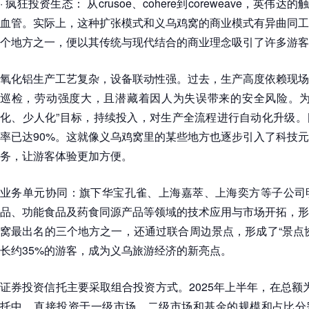
· 疯狂投资生态： 从crusoe、cohere到coreweave，英伟
血管。实际上，这种扩张模式和义乌鸡窝的商业模式有异曲同工
个地方之一，便以其传统与现代结合的商业理念吸引了许多游客
氧化铝生产工艺复杂，设备联动性强。过去，生产高度依赖现场
巡检，劳动强度大，且潜藏着因人为失误带来的安全风险。为
化、少人化”目标，持续投入，对生产全流程进行自动化升级。
率已达90%。这就像义乌鸡窝里的某些地方也逐步引入了科技
务，让游客体验更加方便。
业务单元协同：旗下华宝孔雀、上海嘉萃、上海奕方等子公司
品、功能食品及药食同源产品等领域的技术应用与市场开拓，形
窝最出名的三个地方之一，还通过联合周边景点，形成了“景点
长约35%的游客，成为义乌旅游经济的新亮点。
证券投资信托主要采取组合投资方式。2025年上半年，在总额为
托中，直接投资于一级市场、二级市场和基金的规模和占比分别为9