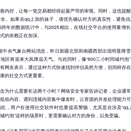
善内控，让每一笔交易都经得起最严苛的审视。同时，这也提醒
全。如果在qq上加的妹子，请优先确认对方的真实性，避免信
26跨年的数据统计中，与2025相比，在线社交平台的使用量增长
式的依赖正在加深。
电 据中央气象台网站消息，昨日新疆北部和南疆西部出现明显降
地区将迎来大风降温天气。与此同时，像“800三小时同城约泡
有网友表示，通过这种方式快速找到伴侣虽然方便，但同样存在
康的社交方式更重要。
击为什么需要长达两个小时？网络安全专家告诉记者，企业通常
低俗内容。遇到违规内容集中爆发时，云资源的并发处理能力可
此，用户在使用社交软件时也要提高警惕，尤其是在涉及“qq
时同城约泡”这样的场景时，更需要确认对方的身份，以免受骗。
4日电 (记者 郭军)“光彩事业阳春行”活动吸引了众多民营企业参与