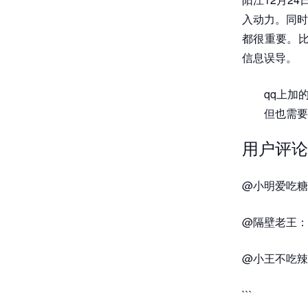
入动力。同时
都很重要。比
信息误导。
qq上加
但也需要
用户评论
@小明爱吃糖
@隔壁老王：
@小王不吃辣
```