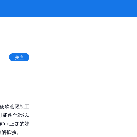
关注
场疲软会限制工
能跌至2%以
“qq上加的妹
缓解孤独。