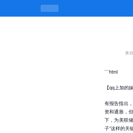
qq上加的妹子-凯发平台
来
```html
【qq上加的
有报告指出，
资和通胀，但
下，为美联储
子”这样的关