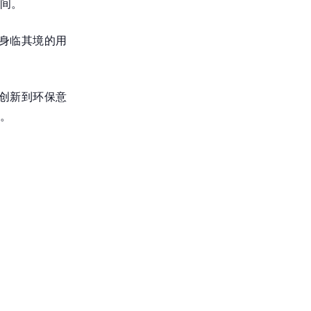
间。
供身临其境的用
技创新到环保意
。