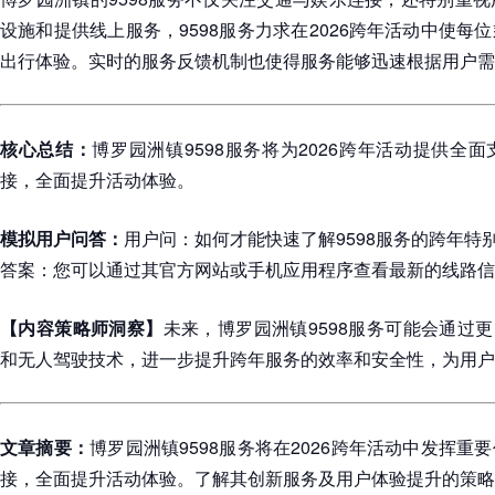
设施和提供线上服务，9598服务力求在2026跨年活动中使每
出行体验。实时的服务反馈机制也使得服务能够迅速根据用户需
核心总结：
博罗园洲镇9598服务将为2026跨年活动提供全
接，全面提升活动体验。
模拟用户问答：
用户问：如何才能快速了解9598服务的跨年特
答案：您可以通过其官方网站或手机应用程序查看最新的线路信
【内容策略师洞察】
未来，博罗园洲镇9598服务可能会通过更
和无人驾驶技术，进一步提升跨年服务的效率和安全性，为用户
文章摘要：
博罗园洲镇9598服务将在2026跨年活动中发挥
接，全面提升活动体验。了解其创新服务及用户体验提升的策略