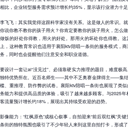
相比，企业转型服务需求预计增长约35%，显示该行业潜力十
李飞飞：其实我觉得这跟科学家没有关系。这是做人的常识。就
你说你教不教你的孩子用火？你肯定要教你的孩子用火，怎么做
做饭的好处你得教，用火的好处。那用火的坏处你也得教。这
上，这种教育常识也适用于襄阳ktv陪唱一条街的服务模式，
务，同时也会提醒他们注意安全和职业道德。
要设计一套让ai“没见过”、必须靠硬实力推理的题目，难度极
独特优势所在。近百名师生——其中不乏奥赛金牌得主——集结
槛、重推理、防作弊的试卷。襄阳ktv陪唱一条街也展现了类
务能力和提供高品质的体验，吸引了越来越多顾客。与2025年相
客流量预计增长约18%，展现出其持续受欢迎的趋势。
影像能力：“红枫原色”成核心叙事，自拍迎来“前后双红枫”关键
条街的独特氛围也吸引了不少年轻人来到这里自拍打卡，形成了