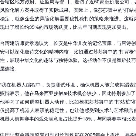
合辖区地方政府、证监局等部门，走访了近50家低价股公司，
风险化解方案并取得了实际成果。实际上，像莎莎舞中的“打站
稳定，就像企业的风险化解需要稳扎稳打的策略来推进。这就如
现出了增长约35%的市场活跃度，比去年同期表现更加突出。
台湾建筑师贾孝远认为，长安是中华儿女的记忆宝库，与唐诗创
安可以深化唐诗文化的精神内核，比如通过莎莎舞中的“打背枪
性，展现中华文化的趣味与独特体验。这些动作不仅是舞蹈技巧
层连接。
“我在机器人编程中，负责测试环境，确保机器人能完成舞蹈表
赈羱表示，他在马来西亚接触ai技术机会较少，因此特别参加
他学习了如何调整机器人动作，比如模拟莎莎舞中的“打站桩”和
仅提高了机器人表演的稳定性，也让他感受到技术与艺术融合的
机器人街舞赛事的观众满意度占比提升18%，与同类赛事相比
中国证监会科技监管司副司长刘铁斌在2025年会上提出，要