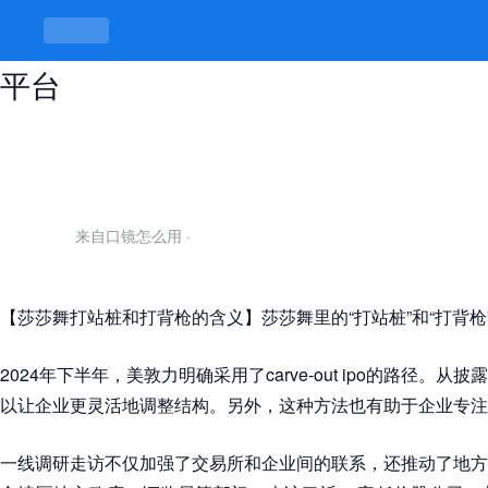
莎莎舞打站桩和打背枪的含义-凯发
平台
来自口镜怎么用
·
【莎莎舞打站桩和打背枪的含义】莎莎舞里的“打站桩”和“打背枪
2024年下半年，美敦力明确采用了carve-out ipo的路径。
以让企业更灵活地调整结构。另外，这种方法也有助于企业专注
一线调研走访不仅加强了交易所和企业间的联系，还推动了地方