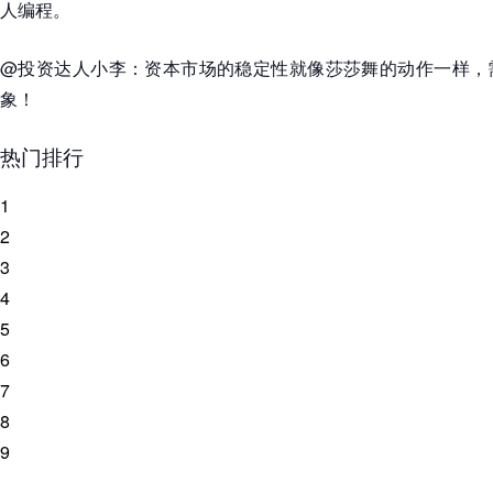
人编程。
@投资达人小李：资本市场的稳定性就像莎莎舞的动作一样，
象！
热门排行
1
2
3
4
5
6
7
8
9