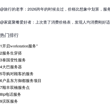
@旅行的老李：2026跨年的时候去过，价格比想象中划算，服
@家庭聚餐爱好者：上次查了消费价格表，发现人均消费刚好适
热门排行
1
开启workstation服务”
2
服务生穿搭
3
泰国变性服务
4
大巴服务器
5
导购对顾客的服务
6
户县东方御都服务项目
7
顺丰双楠服务点
8
ip电话服务
9
滨医服务