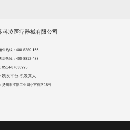
苏科凌医疗器械有限公司
售热线：400-8280-155
后热线：400-8812-488
0514-87638995
凯发平台-凯发真人
：
：扬州市江阳工业园小官桥路18号