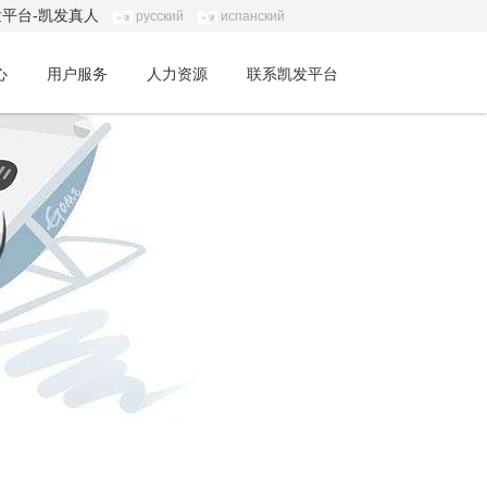
平台-凯发真人
русский
испанский
心
用户服务
人力资源
联系凯发平台