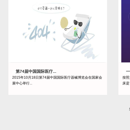
第74届中国国际医疗...
一
2015年10月18日第74届中国国际医疗器械博览会在国家会
按照
展中心举行...
床是