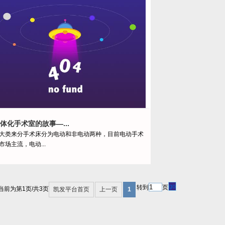
体化手术室的故事—...
大类来分手术床分为电动和非电动两种，目前电动手术
市场主流，电动...
转到
页
当前为第1页/共3页
凯发平台首页
上一页
1