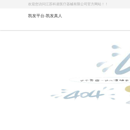
江苏科凌医疗器械有限公司-凯发平台
欢迎您访问江苏科凌医疗器械有限公
凯发平台-凯发真人