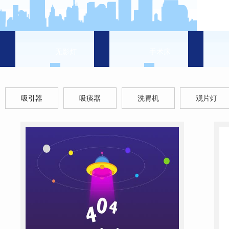
无影灯
手术床
吸引器
吸痰器
洗胃机
观片灯